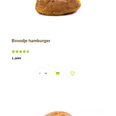
Broodje hamburger
Score
1,20
€
4.62
van 5