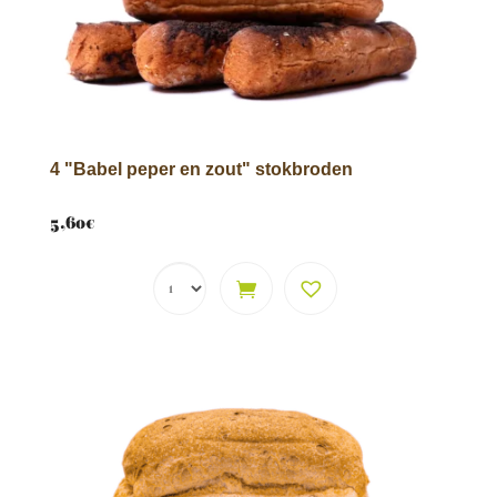
Levering aan BPost-
kantoren
0,00
€
+
TOEVOEGEN
4 "Babel peper en zout" stokbroden
5,60
€