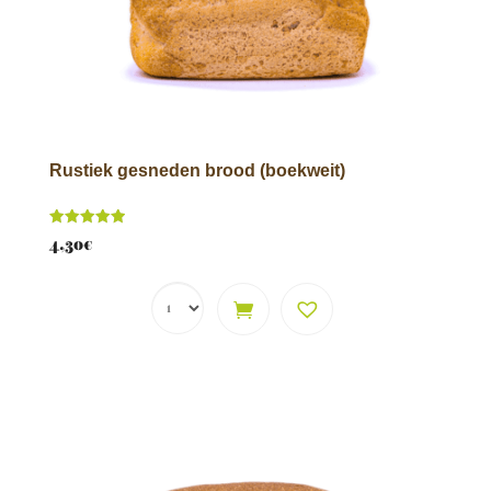
Rustiek gesneden brood (boekweit)
Score
4,30
€
5.00
van 5