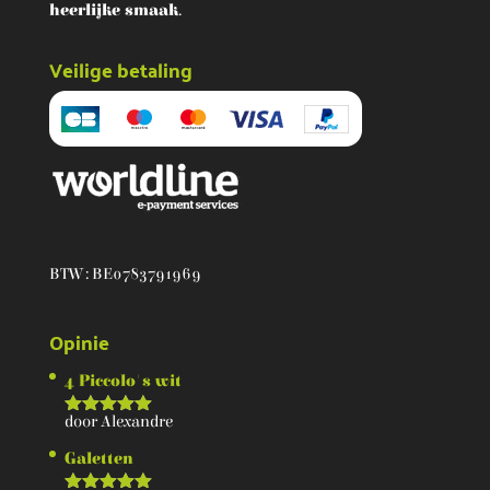
heerlijke smaak
.
Veilige betaling
BTW : BE0783791969
Opinie
4 Piccolo's wit
door Alexandre
Score
5
van 5
Galetten