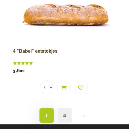
4 "Babel" eetstokjes
Score
5,60
€
5.00
van 5
→
1
2