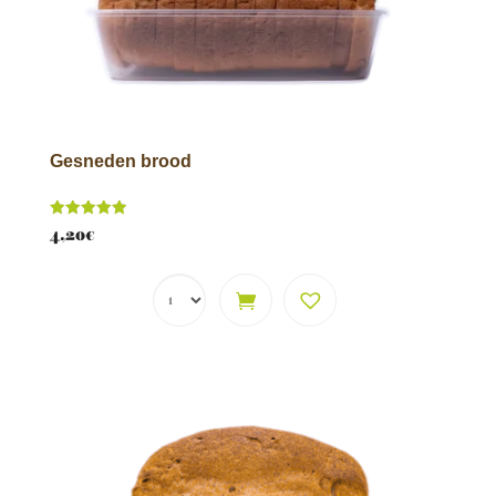
Gesneden brood
Score
4,20
€
5.00
van 5