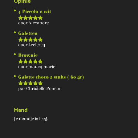
Opinie
4 Piccolo's wit
door Alexandre
Score
5
van 5
Galetten
door Leclercq
Score
5
van 5
Brownie
door maucq.marie
Score
5
van 5
Galette choco 2 stuks ( 60 gr)
par Christelle Poncin
Score
5
van 5
Mand
Je mandje is leeg.