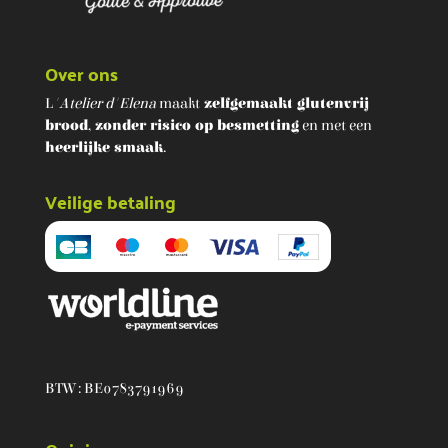
Over ons
L
'Atelier d'Elena
maakt
zelfgemaakt glutenvrij
brood
,
zonder risico op besmetting
en met een
heerlijke smaak
.
Veilige betaling
BTW : BE0783791969