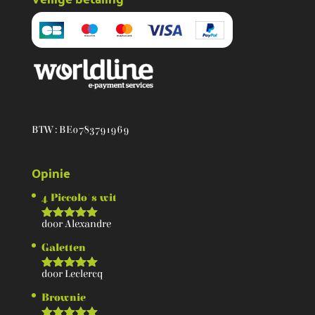
BTW : BE0783791969
Opinie
4 Piccolo's wit
door Alexandre
Score
5
van 5
Galetten
door Leclercq
Score
5
van 5
Brownie