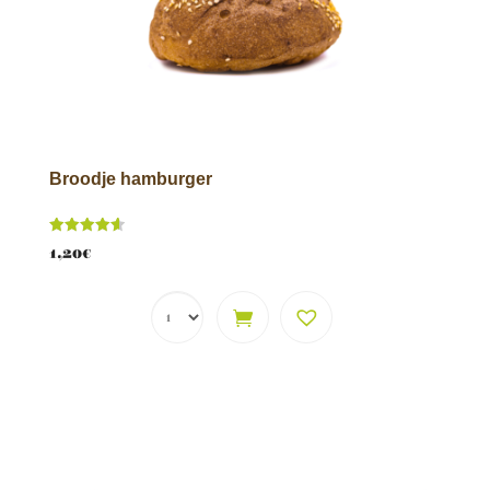
Broodje hamburger
Score
1,20
€
4.62
van 5