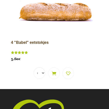
4 "Babel" eetstokjes
Score
5,60
€
5.00
van 5