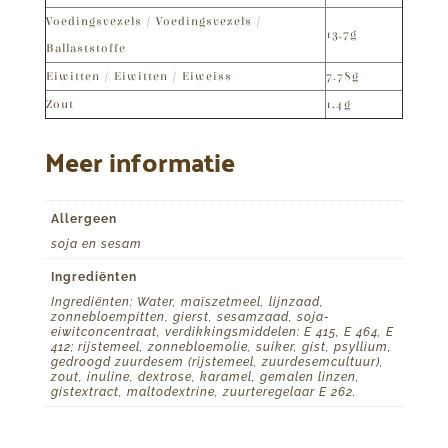
Voedingsvezels / Voedingsvezels /
13,7g
Ballaststoffe
Eiwitten / Eiwitten / Eiweiss
7.78g
Zout
1,4g
Meer informatie
Allergeen
soja en sesam
Ingrediënten
Ingrediënten: Water, maïszetmeel, lijnzaad,
zonnebloempitten, gierst, sesamzaad, soja-
eiwitconcentraat, verdikkingsmiddelen: E 415, E 464, E
412; rijstemeel, zonnebloemolie, suiker, gist, psyllium,
gedroogd zuurdesem (rijstemeel, zuurdesemcultuur),
zout, inuline, dextrose, karamel, gemalen linzen,
gistextract, maltodextrine, zuurteregelaar E 262.