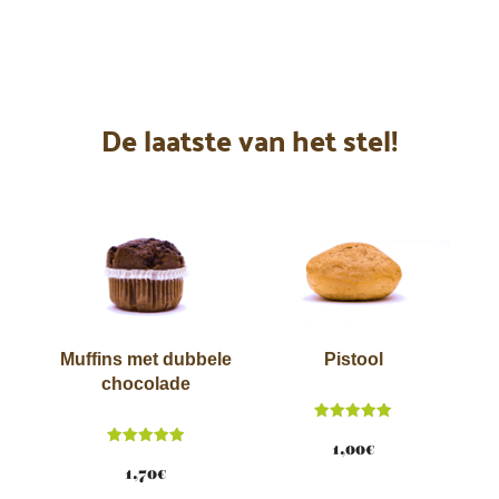
De laatste van het stel!
Muffins met dubbele
Pistool
chocolade
Score
5.00
1,00
€
Score
van 5
5.00
1,70
€
van 5