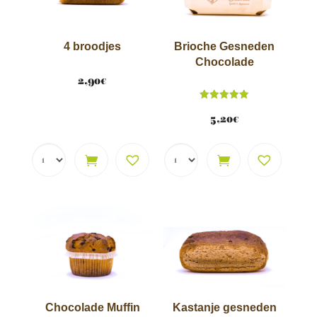
e
:
4 broodjes
Brioche Gesneden
Chocolade
2,90
€
Score
5.00
5,20
€
van 5
Chocolade Muffin
Kastanje gesneden