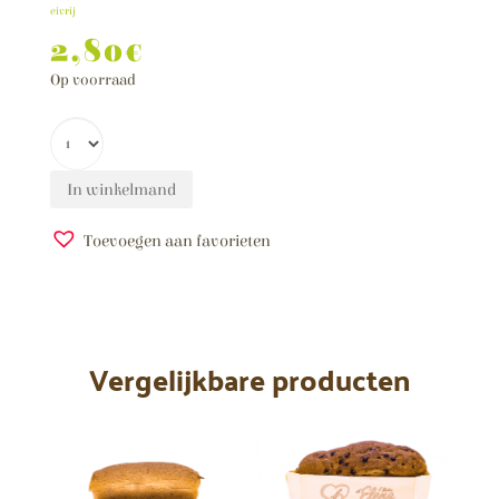
eivrij
2,80
€
Op voorraad
In winkelmand
Toevoegen aan favorieten
A
l
t
e
Vergelijkbare producten
r
n
a
t
i
v