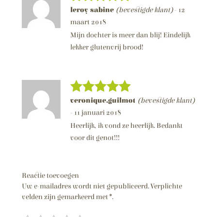
leroy sabine
(bevestigde klant)
-
12
Score
5
van 5
maart 2018
Mijn dochter is meer dan blij! Eindelijk
lekker glutenvrij brood!
veronique.guilmot
(bevestigde klant)
Score
5
van 5
-
11 januari 2018
Heerlijk, ik vond ze heerlijk. Bedankt
voor dit genot!!!
Reactie toevoegen
Uw e-mailadres wordt niet gepubliceerd.
Verplichte
velden zijn gemarkeerd met
*
.