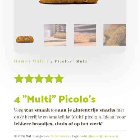
tte choco 2 stuks ( 60
Speculaas pa
5,00
€
€
+
TOEVOEGEN
Home
/
Multi
/ 4 Picolos " Multi "
Waardering
4 "Multi" Picolo's
5.00
van 5
gebaseerd
Voeg
wat smaak
toe
aan je glutenvrije snacks
met
onze heerlijke en smakelijke "Multi" picolo's. Ideaal voor
op
lekkere broodjes, thuis of op het werk!
klantbeoorde
lingen
SKU:
PicMul
Categorieën:
Multi
,
Snacks
Tags:
multi
,
glutenvrij
,
lactosevrij
,