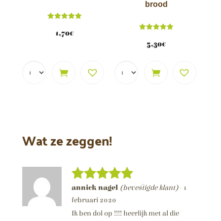
brood
Score
5.00
1,70
€
Score
van 5
5.00
5,30
€
van 5
Wat ze zeggen!
annick nagel
(bevestigde klant)
-
1
Score
5
van 5
februari 2020
Ik ben dol op !!!! heerlijk met al die