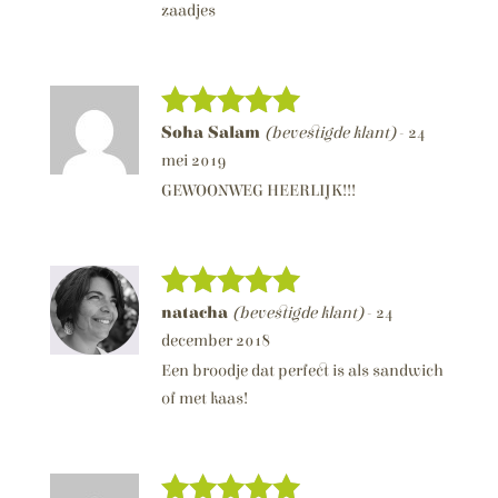
zaadjes
Soha Salam
(bevestigde klant)
-
24
Score
5
van 5
mei 2019
GEWOONWEG HEERLIJK!!!
natacha
(bevestigde klant)
-
24
Score
5
van 5
december 2018
Een broodje dat perfect is als sandwich
of met kaas!