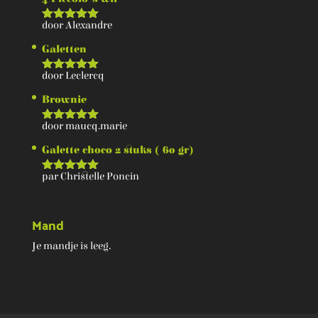
door Alexandre
Score
5
van 5
Galetten
door Leclercq
Score
5
van 5
Brownie
door maucq.marie
Score
5
van 5
Galette choco 2 stuks ( 60 gr)
par Christelle Poncin
Score
5
van 5
Mand
Je mandje is leeg.