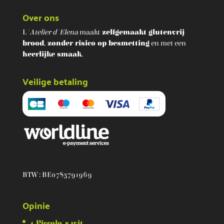
Over ons
L
'Atelier d'Elena
maakt
zelfgemaakt glutenvrij
brood
,
zonder risico op besmetting
en met een
heerlijke smaak
.
Veilige betaling
BTW : BE0783791969
Opinie
4 Piccolo's wit