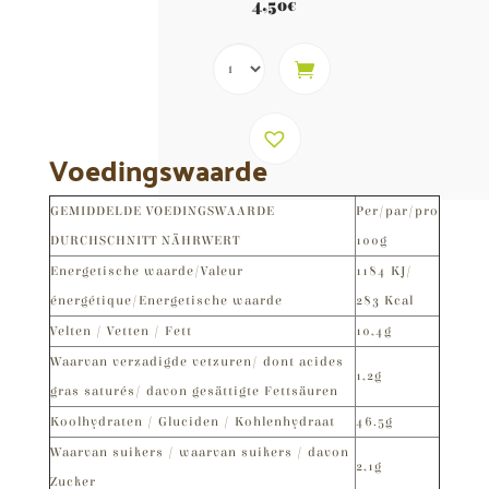
5.00
4,50
€
van 5
Voedingswaarde
GEMIDDELDE VOEDINGSWAARDE
Per/par/pro
DURCHSCHNITT NÄHRWERT
100g
Energetische waarde/Valeur
1184 KJ/
énergétique/Energetische waarde
283 Kcal
Velten / Vetten / Fett
10,4g
Waarvan verzadigde vetzuren/ dont acides
1,2g
gras saturés/ davon gesättigte Fettsäuren
Koolhydraten / Gluciden / Kohlenhydraat
46.5g
Waarvan suikers / waarvan suikers / davon
2,1g
Zucker