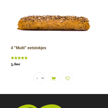
4 "Multi" eetstokjes
Score
5,60
€
5.00
van 5