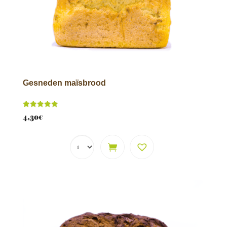
Gesneden maïsbrood
Score
4,30
€
5.00
van 5