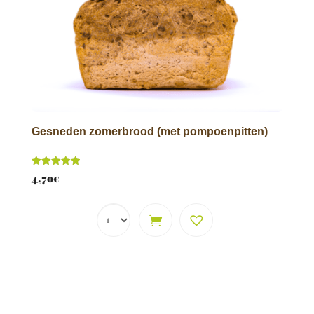
Gesneden zomerbrood (met pompoenpitten)
Score
4,70
€
5.00
van 5