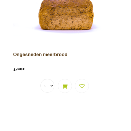
Ongesneden meerbrood
4,20
€