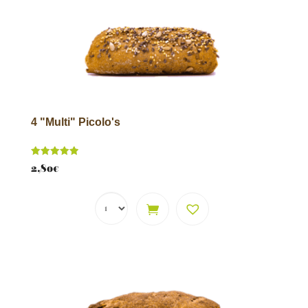
4 "Multi" Picolo's
Score
2,80
€
5.00
van 5