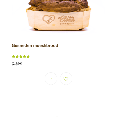
Gesneden mueslibrood
Score
5,30
€
5.00
van 5