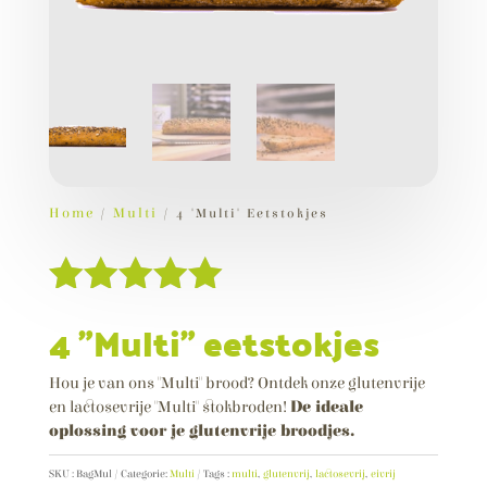
Chocolade bi
ngesneden wit brood
)
20
€
+
TOEVOEGEN
4,00
€
Home
/
Multi
/ 4 "Multi" Eetstokjes
Gewaardeerd
4 "Multi" eetstokjes
5.00
van 5
gebaseerd
Hou je van ons "Multi" brood? Ontdek onze glutenvrije
en lactosevrije "Multi" stokbroden!
De ideale
op
oplossing voor je glutenvrije broodjes.
klantenbeoor
deling
SKU :
BagMul
Categorie:
Multi
Tags :
multi
,
glutenvrij
,
lactosevrij
,
eivrij