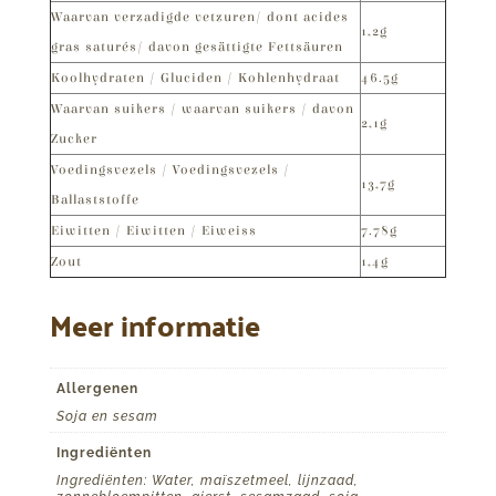
Waarvan verzadigde vetzuren/ dont acides
1,2g
gras saturés/ davon gesättigte Fettsäuren
Koolhydraten / Gluciden / Kohlenhydraat
46.5g
Waarvan suikers / waarvan suikers / davon
2,1g
Zucker
Voedingsvezels / Voedingsvezels /
13,7g
Ballaststoffe
Eiwitten / Eiwitten / Eiweiss
7.78g
Zout
1,4g
Meer informatie
Allergenen
Soja en sesam
Ingrediënten
Ingrediënten: Water, maïszetmeel, lijnzaad,