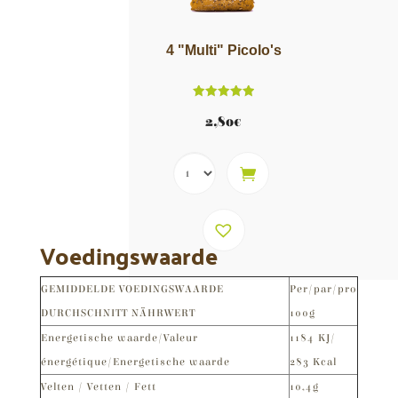
4 "Multi" Picolo's
Score
5.00
2,80
€
van 5
Voedingswaarde
GEMIDDELDE VOEDINGSWAARDE
Per/par/pro
DURCHSCHNITT NÄHRWERT
100g
Energetische waarde/Valeur
1184 KJ/
énergétique/Energetische waarde
283 Kcal
Velten / Vetten / Fett
10,4g