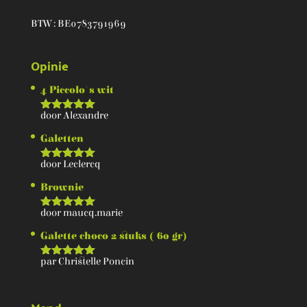
BTW : BE0783791969
Opinie
4 Piccolo's wit
door Alexandre
Score
5
van 5
Galetten
door Leclercq
Score
5
van 5
Brownie
door maucq.marie
Score
5
van 5
Galette choco 2 stuks ( 60 gr)
par Christelle Poncin
Score
5
van 5