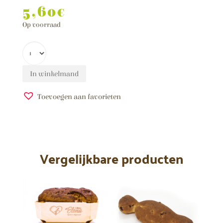
5,60
€
Op voorraad
In winkelmand
Toevoegen aan favorieten
A
l
t
e
Vergelijkbare producten
r
n
a
t
i
v
e