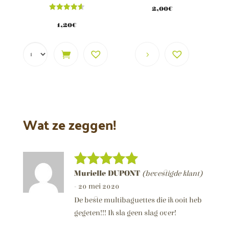
2,00
€
Score
4.62
1,20
€
van 5
Wat ze zeggen!
Murielle DUPONT
(bevestigde klant)
Score
5
van 5
-
20 mei 2020
De beste multibaguettes die ik ooit heb
gegeten!!! Ik sla geen slag over!