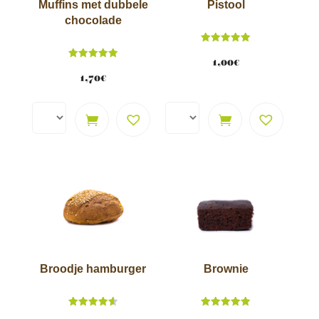
Muffins met dubbele
Pistool
chocolade
Score
5.00
1,00
€
Score
van 5
5.00
1,70
€
van 5
Brownie
Broodje hamburger
Score
Score