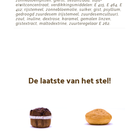
zonnebloempitten, gierst, sesamzaad, soja-
eiwitconcentraat, verdikkingsmiddelen: E 415, E 464, E
412; rijstemeel, zonnebloemolie, suiker, gist, psyllium,
gedroogd zuurdesem (rijstemeel, zuurdesemcultuur),
zout, inuline, dextrose, karamel, gemalen linzen,
gistextract, maltodextrine, zuurteregelaar E 262.
De laatste van het stel!