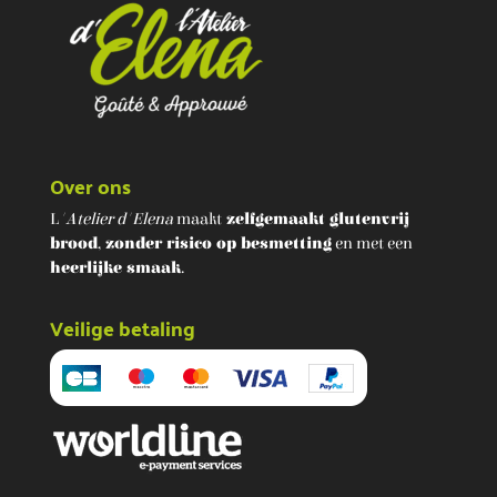
Over ons
L
'Atelier d'Elena
maakt
zelfgemaakt glutenvrij
brood
,
zonder risico op besmetting
en met een
heerlijke smaak
.
Veilige betaling