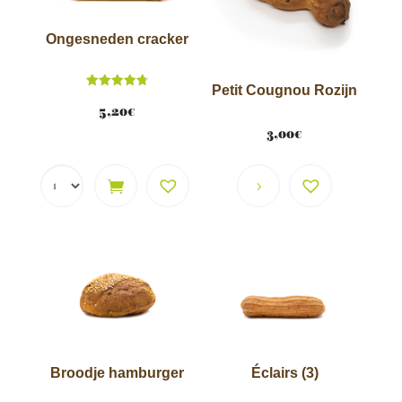
:
Ongesneden cracker
Petit Cougnou Rozijn
Waardering
4.78
5,20
€
van 5
3,00
€
Broodje hamburger
Éclairs (3)