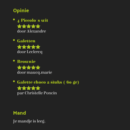
Opinie
4 Piccolo's wit
door Alexandre
Score
5
van 5
Galetten
door Leclercq
Score
5
van 5
Brownie
door maucq.marie
Score
5
van 5
Galette choco 2 stuks ( 60 gr)
par Christelle Poncin
Score
5
van 5
Mand
Je mandje is leeg.