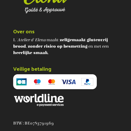
Over ons
L
'Atelier d'Elena
maakt
zelfgemaakt glutenvrij
brood
,
zonder risico op besmetting
en met een
heerlijke smaak
.
Veilige betaling
BTW : BE0783791969