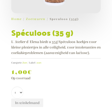
Gesneden wit brood
4,30
€
+
TOEVOEGEN
Home
/
Zoetwaren
/ Speculoos (35g)
Spéculoos (35 g)
L'Atelier d'Elena biedt u 35g Spéculoos-koekjes voor
kleine pleziertjes in alle veiligheid, voor intoleranties en
coeliakieproblemen (aanwezigheid van lactose).
Categorie:
Zoet
Label :
zoet
1,00
€
Op voorraad
In winkelmand