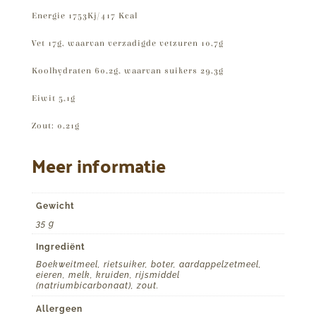
Energie 1753Kj/417 Kcal
Vet 17g, waarvan verzadigde vetzuren 10,7g
Koolhydraten 60,2g, waarvan suikers 29,3g
Eiwit 5,1g
Zout: 0,21g
Meer informatie
Gewicht
35 g
Ingrediënt
Boekweitmeel, rietsuiker, boter, aardappelzetmeel,
eieren, melk, kruiden, rijsmiddel
(natriumbicarbonaat), zout.
Allergeen