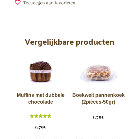
Toevoegen aan favorieten
A
l
t
e
Vergelijkbare producten
r
n
a
t
i
v
e
:
Muffins met dubbele
Boekweit pannenkoek
chocolade
(2pièces-50gr)
1,70
€
Score
5.00
1,70
€
van 5