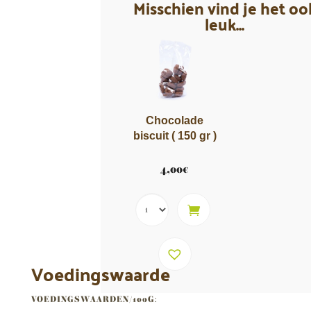
Misschien vind je het oo
leuk...
Chocolade
biscuit ( 150 gr )
4,00
€
Voedingswaarde
VOEDINGSWAARDEN/100G
: