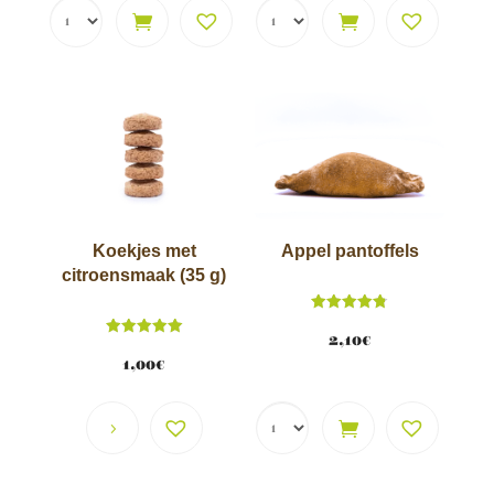
Koekjes met
Appel pantoffels
citroensmaak (35 g)
Score
4.83
2,10
€
Score
van 5
5.00
1,00
€
van 5