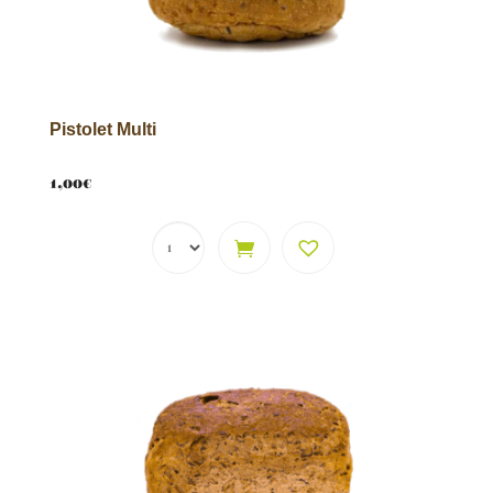
4 Picolos "Multi"
2,80
€
+
ADD
Pistolet Multi
1,00
€