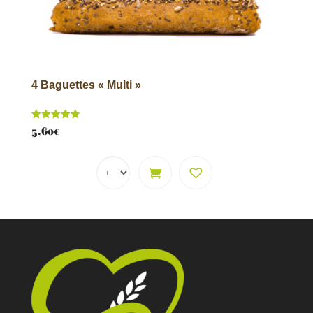
4 Baguettes « Multi »
Note
5,60
€
5.00
sur 5