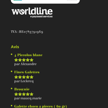
TVA : BE0783791969
Avis
4 Piccolos blanc
par Alexandre
Note
5
sur 5
Fines Galettes
par Leclercq
Note
5
sur 5
Brownie
par maucq.marie
Note
5
sur 5
Galette choco 2 pieces ( 60 gr)