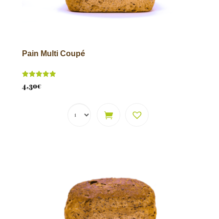
Pain Multi Coupé
Note
4,30
€
5.00
sur 5