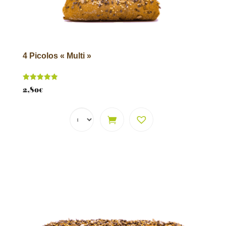
4 Picolos « Multi »
Note
2,80
€
5.00
sur 5