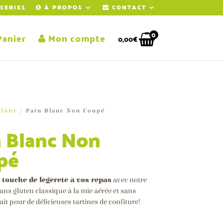
SERIES
À PROPOS
CONTACT
0
anier
Mon compte
0,00
€
Blanc
/ Pain Blanc Non Coupé
 Blanc Non
pé
 touche de légèreté à vos repas
avec notre
ans gluten classique à la mie aérée et sans
ait pour de délicieuses tartines de confiture!