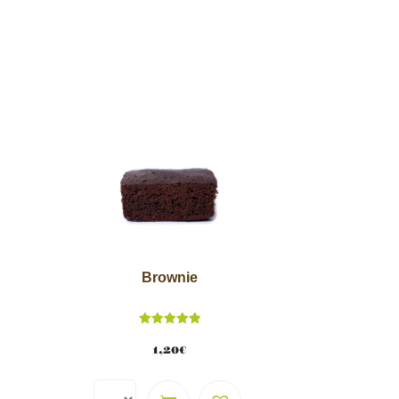
Brownie
Note
5.00
1,20
€
sur 5