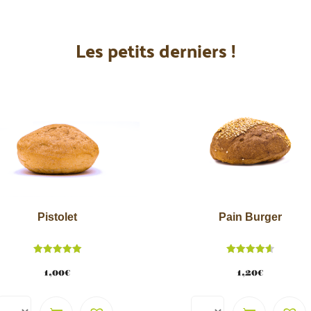
Les petits derniers !
Pistolet
Pain Burger
Note
Note
5.00
4.62
1,00
€
1,20
€
sur 5
sur 5