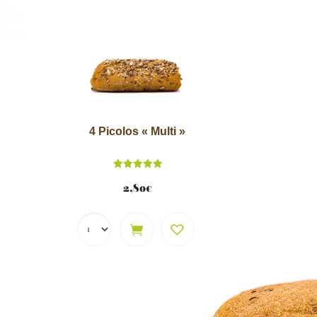
4 Picolos « Multi »
Note
5.00
2,80
€
sur 5