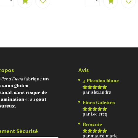
ropos
Avis
lier d’Elena
fabrique
un
4 Piccolos blanc
n sans gluten
par Alexandre
isanal
,
sans risque de
Note
5
sur 5
tamination
et au
goût
Fines Galettes
oureux
.
par Leclercq
Note
5
sur 5
Brownie
ement Sécurisé
par maucq.marie
Note
5