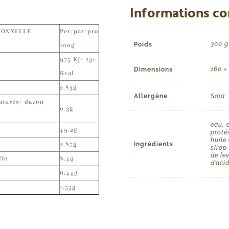
Informations c
IONNELLE
Per/par/pro
300 g
Poids
100g
975 KJ/ 231
160 ×
Dimensions
Kcal
2.83g
Allergène
Soja
aturés/ davon
0.3g
eau, 
49.2g
proté
huile 
2,87g
Ingrédients
sirop
de le
ffe
8.4g
d’aci
6.44g
1,55g