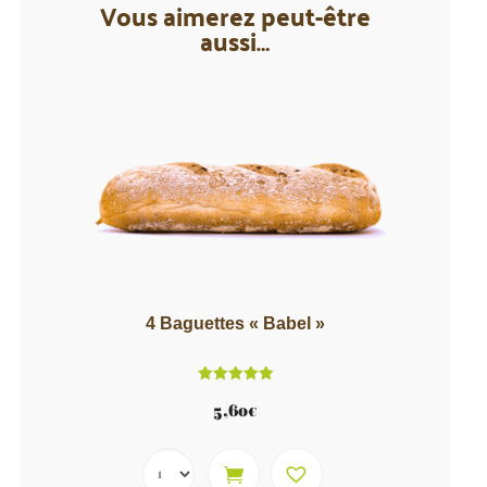
Vous aimerez peut-être
aussi…
4 Baguettes « Babel »
Note
5.00
5,60
€
sur 5