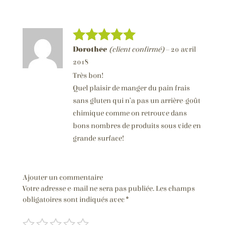
Dorothée
(client confirmé)
–
20 avril
Note
5
sur
5
2018
Très bon!
Quel plaisir de manger du pain frais
sans gluten qui n’a pas un arrière-goût
chimique comme on retrouve dans
bons nombres de produits sous vide en
grande surface!
Ajouter un commentaire
Votre adresse e-mail ne sera pas publiée.
Les champs
obligatoires sont indiqués avec
*