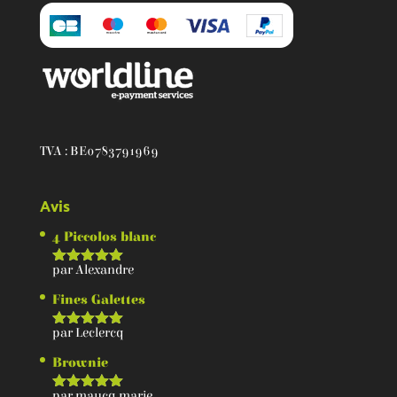
TVA : BE0783791969
Avis
4 Piccolos blanc
par Alexandre
Note
5
sur 5
Fines Galettes
par Leclercq
Note
5
sur 5
Brownie
par maucq.marie