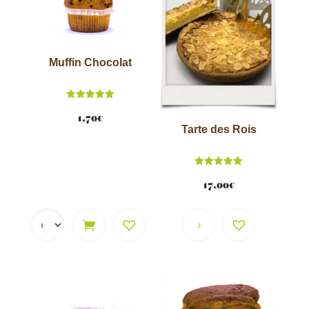
v
e
:
Muffin Chocolat
Note
5.00
1,70
€
sur 5
Tarte des Rois
Note
5.00
17,00
€
sur 5