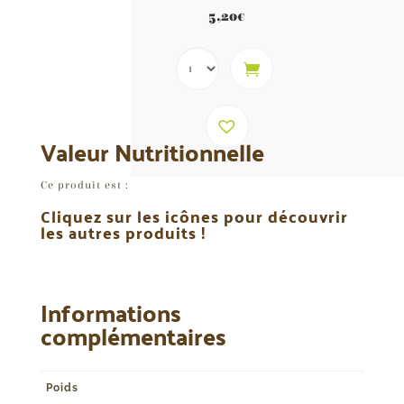
Note
4.78
5,20
€
sur 5
Valeur Nutritionnelle
Ce produit est :
Cliquez sur les icônes pour découvrir
les autres produits !
Informations
complémentaires
Poids