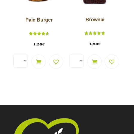
Brownie
Pain Burger
Note
Note
5.00
4.62
1,20
€
1,20
€
sur 5
sur 5