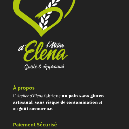
À propos
L’
Atelier d’Elena
fabrique
un pain sans gluten
artisanal
,
sans risque de contamination
et
au
goût savoureux
.
Paiement Sécurisé