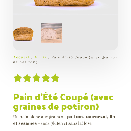
Pain d’Été Coupé (avec
Pa
graines de potiron)
5,
4,70
€
+
ADD
Accueil
/
Multi
/ Pain d’Été Coupé (avec graines
de potiron)
Noté
5.00
Pain d’Été Coupé (avec
sur 5
graines de potiron)
basé sur
notations
Un pain blanc aux graines –
potiron, tournesol, lin
et sésames
–
sans gluten
et
sans lactose !
client