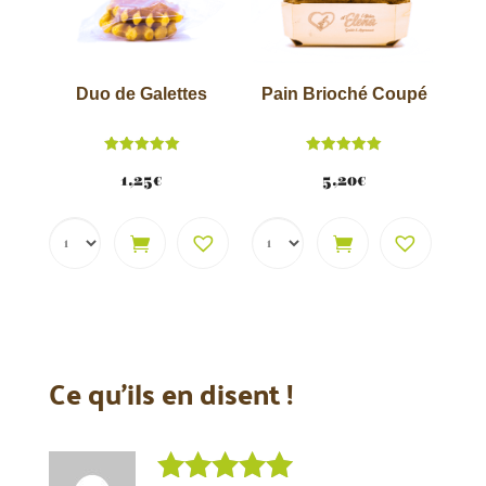
Duo de Galettes
Pain Brioché Coupé
Note
Note
5.00
5.00
1,25
€
5,20
€
sur 5
sur 5
Ce qu’ils en disent !