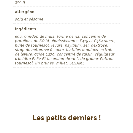
320 g
allergène
soja et sésame
ingédients
eau, amidon de maïs, farine de riz, concentré de
protéines de SOJA, épaississants: E415 et E464,sucre,
huile de tournesol, levure, psyllium, sel, dextrose,
sirop de betterave à sucre, lentilles moulues, extrait
de levure, acide E270, concentré de raisin, régulateur
d’acidité E262 Et insersion de 10 % de graine: Potiron,
tournesol, lin brunes, millet, SESAME
Les petits derniers !