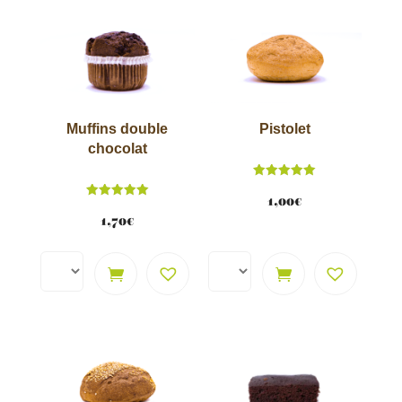
Muffins double
Pistolet
chocolat
Note
5.00
1,00
€
Note
sur 5
5.00
1,70
€
sur 5