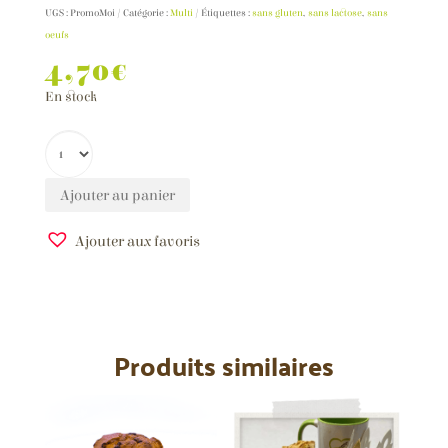
UGS :
PromoMoi
Catégorie :
Multi
Étiquettes :
sans gluten
,
sans lactose
,
sans
oeufs
4,70
€
En stock
Ajouter au panier
Ajouter aux favoris
A
l
t
e
Produits similaires
r
n
a
t
i