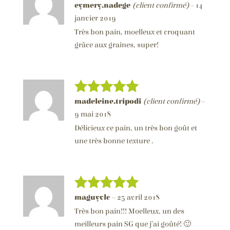
eymery.nadege
(client confirmé)
–
14
Note
5
sur
5
janvier 2019
Très bon pain, moelleux et croquant
grâce aux graines, super!
madeleine.tripodi
(client confirmé)
–
Note
5
sur
5
9 mai 2018
Délicieux ce pain, un très bon goût et
une très bonne texture .
maguyvlc
–
25 avril 2018
Note
5
sur
5
Très bon pain!!! Moelleux, un des
meilleurs pain SG que j’ai goûté! 🙂