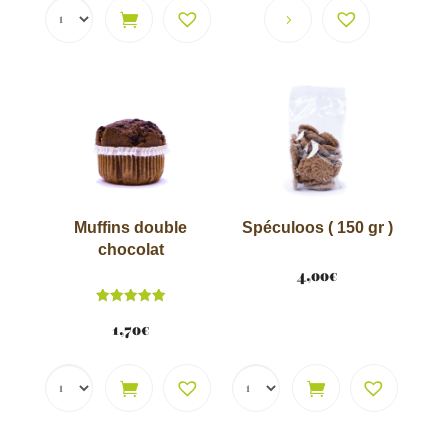
Muffins double
Spéculoos ( 150 gr )
chocolat
4,00
€
Note
5.00
1,70
€
sur 5