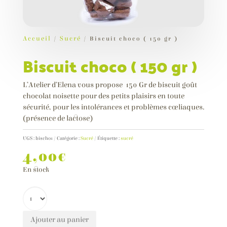
Pain Rustique Coupé
(sarrasin)
Accueil
/
Sucré
/ Biscuit choco ( 150 gr )
4,30
€
+
ADD
Biscuit choco ( 150 gr )
L’Atelier d’Elena vous propose 150 Gr de biscuit goût
chocolat noisette pour des petits plaisirs en toute
sécurité, pour les intolérances et problèmes cœliaques.
(présence de lactose)
UGS :
bischo1
Catégorie :
Sucré
Étiquette :
sucré
4,00
€
En stock
Ajouter au panier