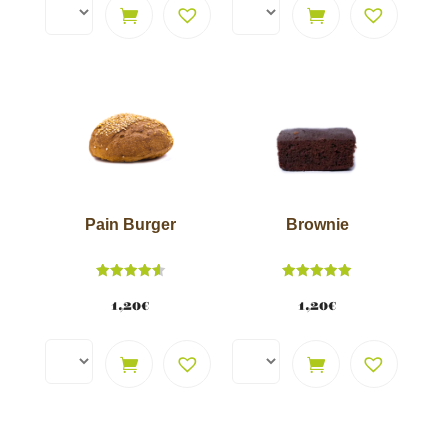
Brownie
Pain Burger
Note
Note
5.00
4.62
1,20
€
1,20
€
sur 5
sur 5