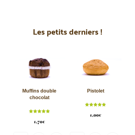
Les petits derniers !
Muffins double
Pistolet
chocolat
Note
5.00
1,00
€
Note
sur 5
5.00
1,70
€
sur 5