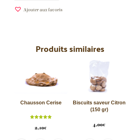
Ajouter aux favoris
A
l
t
e
Produits similaires
r
n
a
t
i
v
e
:
Chausson Cerise
Biscuits saveur Citron
(150 gr)
Note
4,00
€
5.00
2,10
€
sur 5