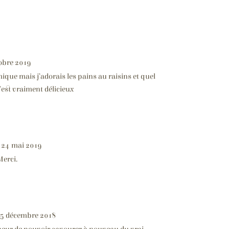
tobre 2019
ique mais j’adorais les pains au raisins et quel
’est vraiment délicieux
24 mai 2019
Merci.
5 décembre 2018