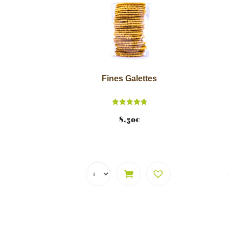
Fines Galettes
Note
4.86
8,50
€
sur 5