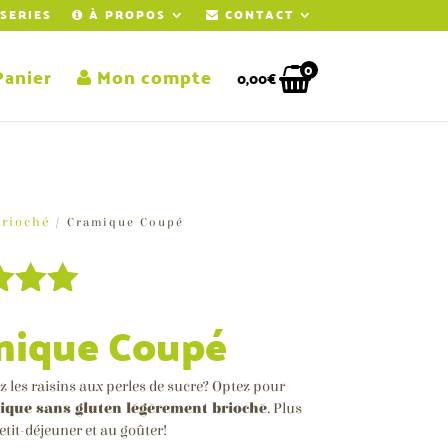
SERIES
À PROPOS
CONTACT
0
anier
Mon compte
0,00
€
Brioché
/ Cramique Coupé
5.00
mique Coupé
5
 sur
z les raisins aux perles de sucre? Optez pour
ions
ique sans gluten légèrement brioché
. Plus
etit-déjeuner et au goûter!