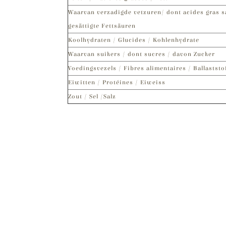
Waarvan verzadigde vetzuren/ dont acides gras s
gesättigte Fettsäuren
Koolhydraten / Glucides / Kohlenhydrate
Waarvan suikers / dont sucres / davon Zucker
Voedingsvezels / Fibres alimentaires / Ballaststo
Eiwitten / Protéines / Eiweiss
Zout / Sel /Salz