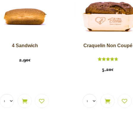
v
e
:
4 Sandwich
Craquelin Non Coupé
2,90
€
Note
4.78
5,20
€
sur 5