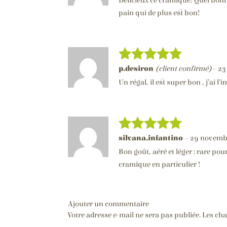
5
Délicieux ce cramique! Quel bon
pain qui de plus est bon!
p.desiron
(client confirmé)
–
23
Note
5
sur
5
Un régal, il est super bon , j’ai 
silvana.infantino
–
29 novemb
Note
5
sur
5
Bon goût, aéré et léger : rare po
cramique en particulier !
Ajouter un commentaire
Votre adresse e-mail ne sera pas publiée.
Les cha