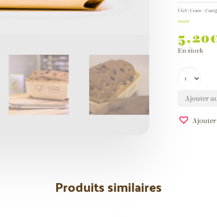
UGS :
Cram
Catég
oeufs
5,20
En stock
Ajouter a
Ajouter
A
l
t
e
r
Produits similaires
n
a
t
i