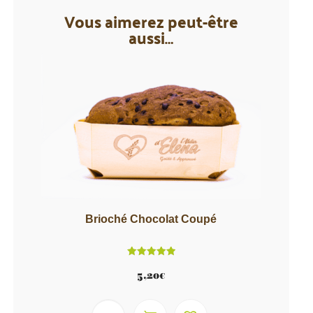
Vous aimerez peut-être
aussi…
Brioché Chocolat Coupé
Note
5.00
5,20
€
sur 5