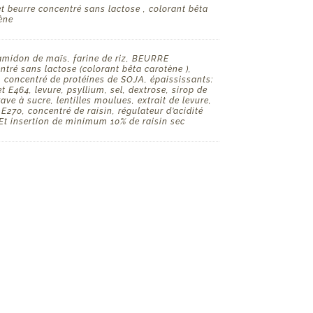
et beurre concentré sans lactose , colorant bêta
ène
amidon de maïs, farine de riz, BEURRE
ntré sans lactose (colorant bêta carotène ),
, concentré de protéines de SOJA, épaississants:
t E464, levure, psyllium, sel, dextrose, sirop de
ave à sucre, lentilles moulues, extrait de levure,
 E270, concentré de raisin, régulateur d’acidité
Et insertion de minimum 10% de raisin sec