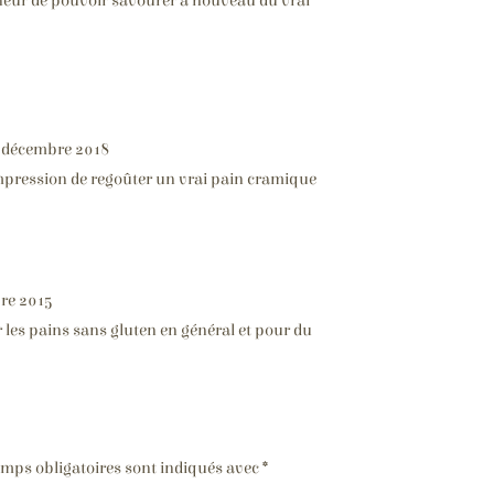
heur de pouvoir savourer à nouveau du vrai
 décembre 2018
l’impression de regoûter un vrai pain cramique
re 2015
ur les pains sans gluten en général et pour du
mps obligatoires sont indiqués avec
*