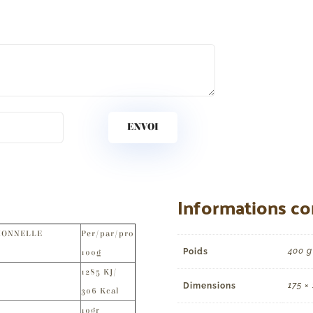
ENVOI
Informations c
IONNELLE
Per/par/pro
400 g
Poids
100g
1285 KJ/
175 ×
Dimensions
306 Kcal
10gr