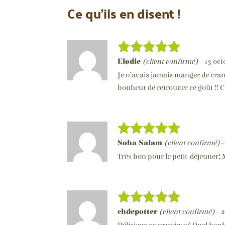
Ce qu’ils en disent !
Elødie
(client confirmé)
–
13 oc
Note
5
sur
5
Je n’avais jamais manger de cram
bonheur de retrouver ce goût !! C
Soha Salam
(client confirmé)
–
Note
5
sur
5
Très bon pour le petit-déjeuner! 
chdepotter
(client confirmé)
–
2
Note
5
sur