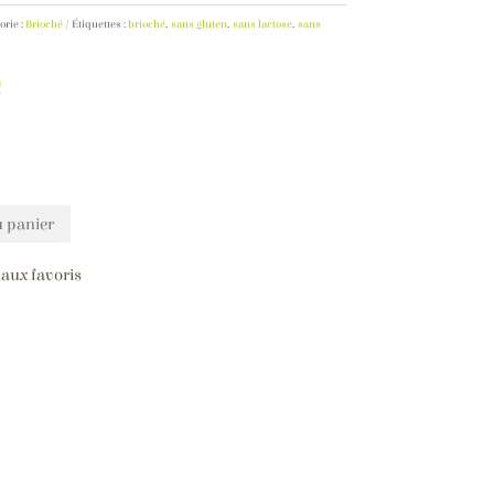
orie :
Brioché
Étiquettes :
brioché
,
sans gluten
,
sans lactose
,
sans
€
u panier
 aux favoris