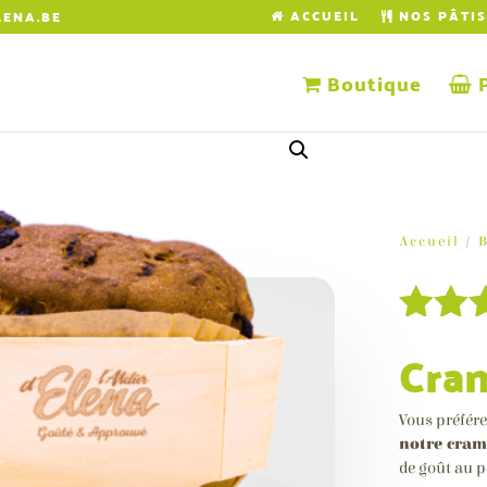
ACCUEIL
NOS PÂTIS
LENA.BE
Boutique
P
Accueil
/
Noté
Cra
sur 
basé
Vous préfére
notat
notre cram
de goût au p
client