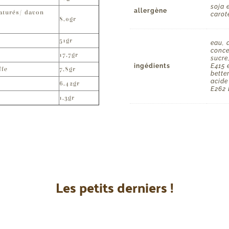
soja 
allergène
aturés/ davon
carot
8,0gr
51gr
eau, 
conce
17,7gr
sucre
ingédients
E415 e
ffe
7,8gr
better
acide
6,42gr
E262 
1,3gr
Les petits derniers !