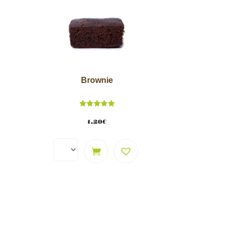
Brownie
Note
5.00
1,20
€
sur 5