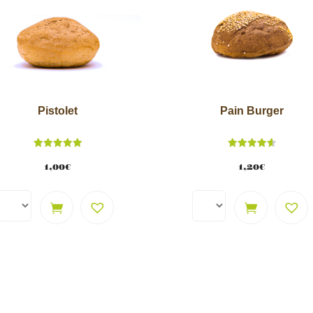
Pistolet
Pain Burger
Note
Note
5.00
4.62
1,00
€
1,20
€
sur 5
sur 5