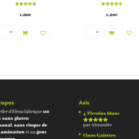
Note
Note
5.00
4.62
1,00
€
1,20
€
sur 5
sur 5
ropos
Avis
lier d’Elena
fabrique
un
4 Piccolos blanc
n sans gluten
par Alexandre
isanal
,
sans risque de
Note
5
sur 5
tamination
et au
goût
Fines Galettes
oureux
.