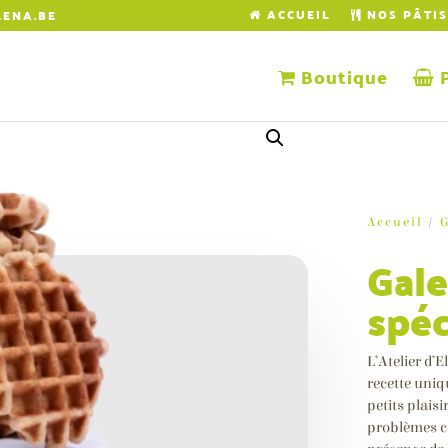
ACCUEIL
NOS PÂTIS
LENA.BE
Boutique
P
Accueil
/
G
Gale
spé
L’Atelier d’
recette uniq
petits plaisi
problèmes cœ