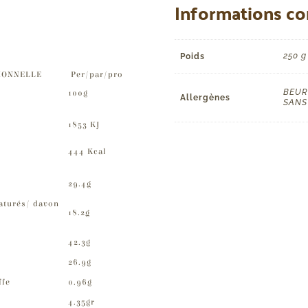
Informations c
250 g
Poids
IONNELLE
Per/par/pro
BEUR
100g
Allergènes
SANS
1853 KJ
444 Kcal
29.4g
aturés/ davon
18.2g
42.3g
26.9g
ffe
0.96g
4.35gr