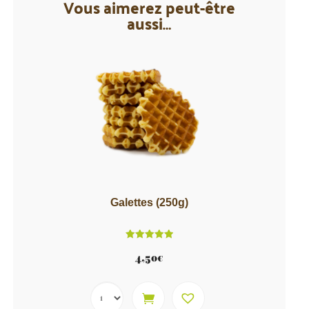
Vous aimerez peut-être
aussi…
Galettes (250g)
Note
5.00
4,50
€
sur 5