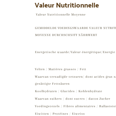
Valeur Nutritionnelle
Valeur Nutritionnelle Moyenne
GEMIDDELDE VOEDINGSWAARDE VALEUR NUTRIT
MOYENNE DURCHSCHNITT NÄHRWERT
Energetische waarde/Valeur énergétique/Energie
Velten / Matières grasses / Fett
Waarvan verzadigde vetzuren/ dont acides gras s
gesättigte Fettsäuren
Koolhydraten / Glucides / Kohlenhydrate
Waarvan suikers / dont sucres / davon Zucker
Voedingsvezels / Fibres alimentaires / Ballaststo
Eiwitten / Protéines / Eiweiss