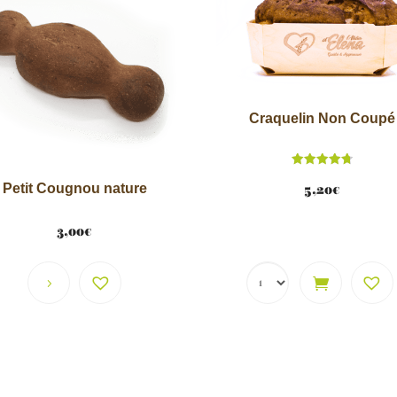
v
e
:
Craquelin Non Coupé
Note
4.78
Petit Cougnou nature
5,20
€
sur 5
3,00
€