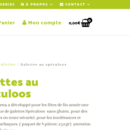
SERIES
À PROPOS
CONTACT
0
anier
Mon compte
0,00
€
alettes
/ Galettes au spéculoos
ttes au
culoos
Elena a développé pour les fêtes de fin année une
ue de galettes Spéculoos sans gluten, pour des
rs en toute sécurité, pour les intolérances et
liaques. ( paquet de 8 pièces: 250gr) attention