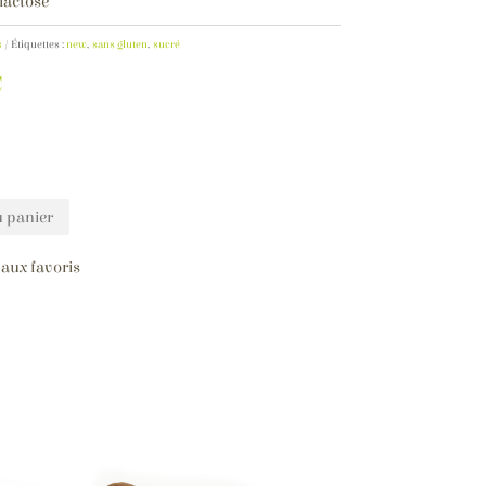
lactose
s
Étiquettes :
new
,
sans gluten
,
sucré
€
u panier
 aux favoris