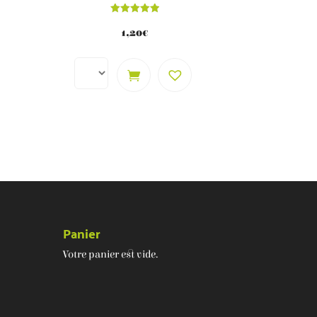
Note
5.00
1,20
€
sur 5
Panier
Votre panier est vide.